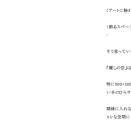
（アートに触
（飾るスペー
･
そう思ってい
『麗しの空』
特に100×1
い手のひらサ
額縁に入れな
ャレな空間に