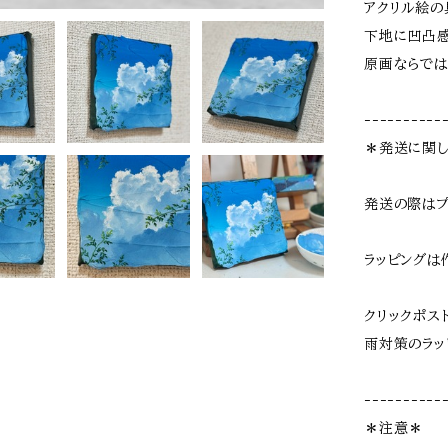
アクリル絵の
下地に凹凸
原画ならでは
----------
＊発送に関
発送の際はプ
ラッピングは
クリックポス
雨対策のラッ
----------
＊注意＊