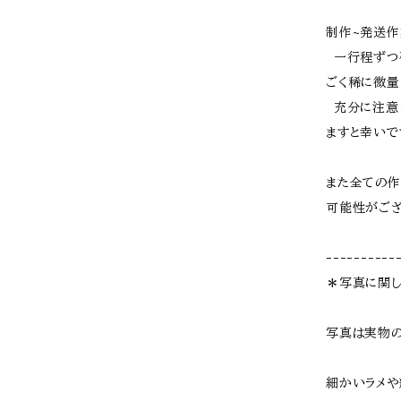
制作~発送
一行程ずつ確
ごく稀に微量
充分に注意
ますと幸いで
また全ての作
可能性がご
----------
＊写真に関
写真は実物
細かいラメや