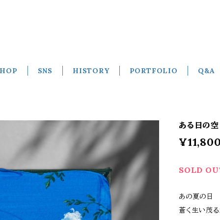
SHOP
SNS
HISTORY
PORTFOLIO
Q&A
ある日の空 N
¥11,80
SOLD OU
あの夏の日
蒼く生い茂