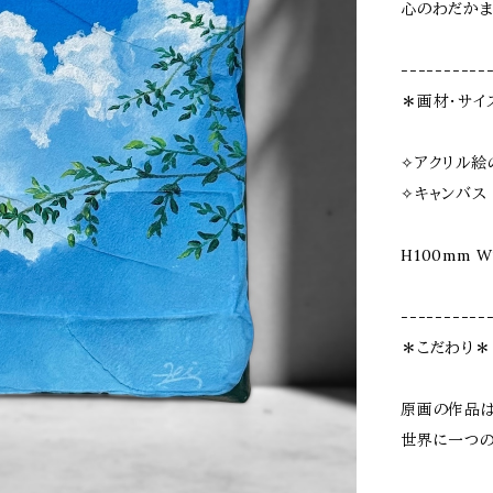
心のわだかま
----------
＊画材・サイ
✧アクリル絵の具
✧キャンバス｜
H100mm W
----------
＊こだわり＊
原画の作品
世界に一つ